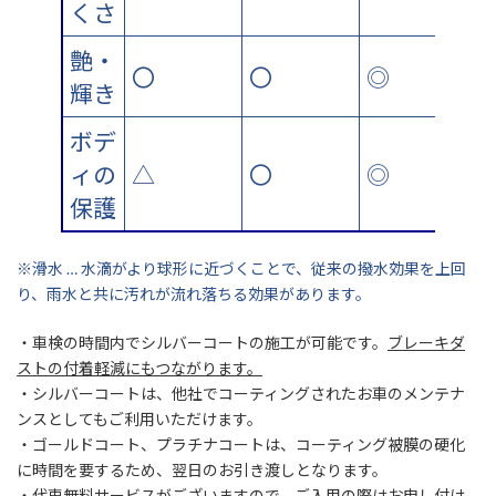
くさ
艶・
〇
〇
◎
輝き
ボデ
ィの
△
〇
◎
保護
※滑水 … 水滴がより球形に近づくことで、従来の撥水効果を上回
り、雨水と共に汚れが流れ落ちる効果があります。
・車検の時間内でシルバーコートの施工が可能です。
ブレーキダ
ストの付着軽減にもつながります。
・シルバーコートは、他社でコーティングされたお車のメンテナ
ンスとしてもご利用いただけます。
・ゴールドコート、プラチナコートは、コーティング被膜の硬化
に時間を要するため、翌日のお引き渡しとなります。
・代車無料サービスがございますので、ご入用の際はお申し付け