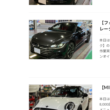
【フ
レー
本日は
ク】の
作業実
ンオイ
【M
本日は
8,0
メニュ