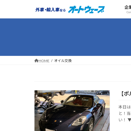
コ
ナ
企
ン
ビ
Co
テ
ゲ
ン
ー
ツ
シ
へ
ョ
ス
ン
キ
に
ッ
移
HOME
オイル交換
プ
動
【ポ
本日は
と！当
い！ 