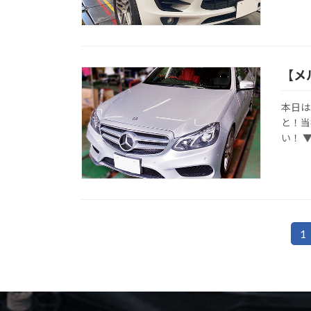
【メ
本日は
と！当
い！ 
投
1
固
定
稿
ペ
の
ー
ジ