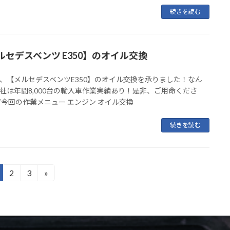
続きを読む
ルセデスベンツ E350】のオイル交換
、【メルセデスベンツE350】のオイル交換を承りました！なん
社は年間8,000台の輸入車作業実績あり！是非、ご用命くださ
▼今回の作業メニュー エンジン オイル交換
続きを読む
2
3
»
固
固
定
定
ペ
ペ
ー
ー
ジ
ジ